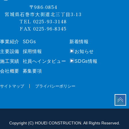
〒986-0854
宮城県⽯巻市⼤街道北三丁⽬3-13
TEL 0225-93-3148
FAX 0225-96-8345
事業紹介
SDGs
新着情報
事業紹介
SDGs
新着情報
主要設備
採⽤情報
お知らせ
主要設備
採⽤情報
お知らせ
施⼯実績
社員へインタビュー
SDGs情報
施⼯実績
社員へインタビュー
SDGs情報
会社概要
募集要項
会社概要
募集要項
サイトマップ
プライバシーポリシー
サイトマップ
プライバシーポリシー
Copyright (C) HOUEI CONSTRUCTION. All Rights Reserved.