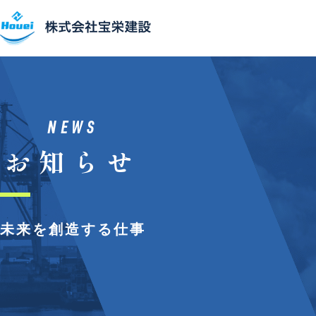
事業紹介
主要設備
NEWS
お知らせ
施⼯実績
会社概要
未来を創造する仕事
SDGs
採⽤情報