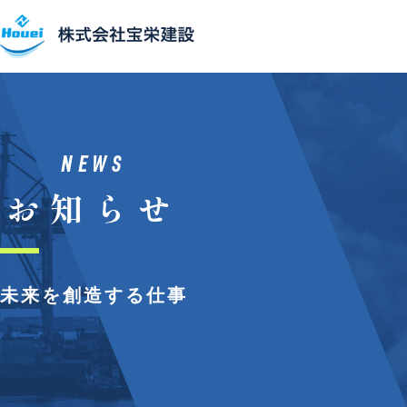
事業紹介
主要設備
NEWS
お知らせ
施⼯実績
会社概要
未来を創造する仕事
SDGs
採⽤情報