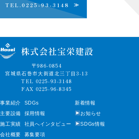
TEL.0225-93-3148
≫
〒986-0854
宮城県⽯巻市⼤街道北三丁⽬3-13
TEL 0225-93-3148
FAX 0225-96-8345
事業紹介
SDGs
新着情報
事業紹介
SDGs
新着情報
主要設備
採⽤情報
お知らせ
主要設備
採⽤情報
お知らせ
施⼯実績
社員へインタビュー
SDGs情報
施⼯実績
社員へインタビュー
SDGs情報
会社概要
募集要項