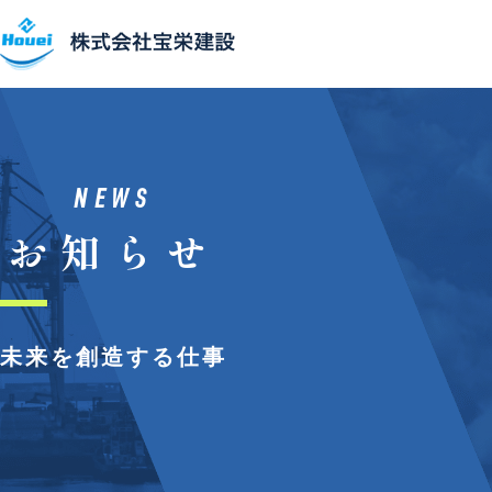
事業紹介
主要設備
NEWS
お知らせ
施⼯実績
会社概要
未来を創造する仕事
SDGs
採⽤情報