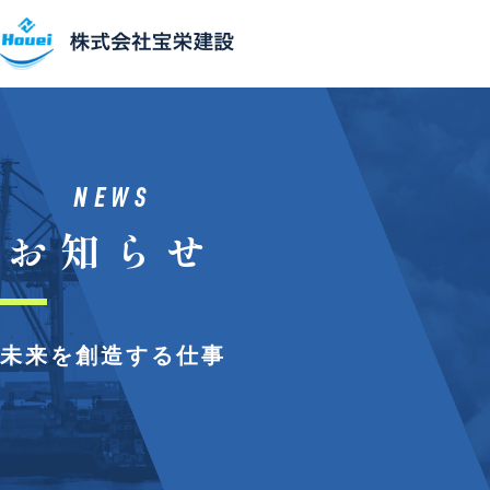
事業紹介
主要設備
NEWS
お知らせ
施⼯実績
会社概要
未来を創造する仕事
SDGs
採⽤情報